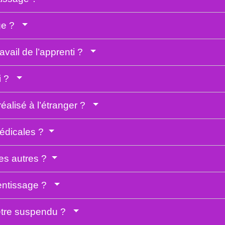
age ?
vail de l’apprenti ?
ti ?
 réalisé à l’étranger ?
 médicales ?
les autres ?
entissage ?
 être suspendu ?