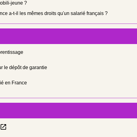
obili-jeune ?
ce a-t-il les mêmes droits qu'un salarié français ?
prentissage
r le dépôt de garantie
rié en France
open_in_new