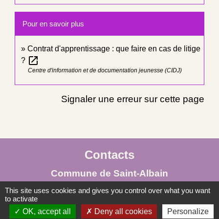
Pour en savoir plus
Contrat d'apprentissage : que faire en cas de litige
open_in_new
?
Centre d'information et de documentation jeunesse (CIDJ)
Signaler une erreur sur cette page
Contacts
Commune de Saint-Albain
Place de la Mairie
This site uses cookies and gives you control over what you want
to activate
71260 Saint-Albain - FRANCE
OK, accept all
Deny all cookies
Personalize
+33 3 85 27 90 80