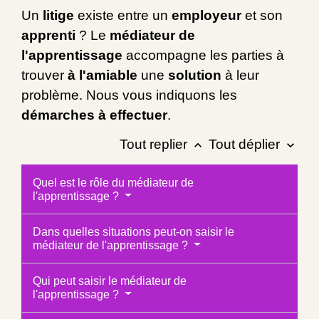
Un
litige
existe entre un
employeur
et son
apprenti
? Le
médiateur de
l'apprentissage
accompagne les parties à
trouver
à l'amiable
une
solution
à leur
problème. Nous vous indiquons les
démarches à effectuer
.
Tout replier
Tout déplier
keyboard_arrow_up
keyboard_arrow_down
Quel est le rôle du médiateur de
l'apprentissage ?
Dans quelles situations peut-on saisir le
médiateur de l'apprentissage ?
Qui peut saisir le médiateur de
l'apprentissage ?