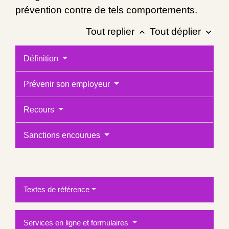
prévention contre de tels comportements.
Tout replier
Tout déplier
keyboard_arrow_up
keyboard_arrow_down
Définition
Prévenir son employeur
Recours
Sanctions encourues
Textes de référence
Services en ligne et formulaires