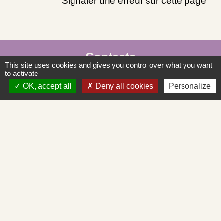
Signaler une erreur sur cette page
Contacts
This site uses cookies and gives you control over what you want
to activate
Commune de Saint-Albain
OK, accept all
Deny all cookies
Personalize
Place de la Mairie
71260 Saint-Albain - FRANCE
+33 3 85 27 90 80
Courriel
mairie.st-albain@orange.fr
Liens