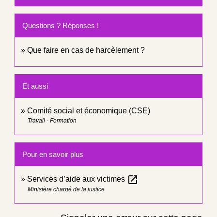
Questions ? Réponses !
Que faire en cas de harcèlement ?
Et aussi
Comité social et économique (CSE)
Travail - Formation
Pour en savoir plus
open_in_new
Services d’aide aux victimes
Ministère chargé de la justice