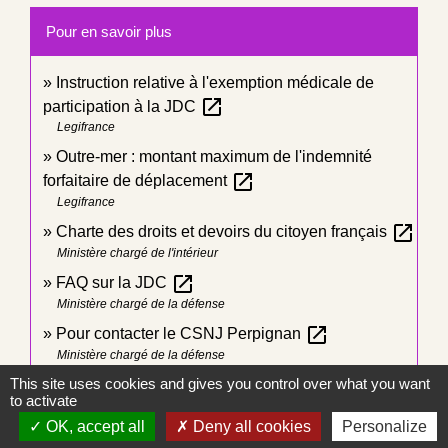
Pour en savoir plus
Instruction relative à l'exemption médicale de
open_in_new
participation à la JDC
Legifrance
Outre-mer : montant maximum de l'indemnité
open_in_new
forfaitaire de déplacement
Legifrance
open_in_new
Charte des droits et devoirs du citoyen français
Ministère chargé de l'intérieur
open_in_new
FAQ sur la JDC
Ministère chargé de la défense
open_in_new
Pour contacter le CSNJ Perpignan
Ministère chargé de la défense
open_in_new
This site uses cookies and gives you control over what you want
Service national universel
to activate
Ministère chargé de l'éducation
OK, accept all
Deny all cookies
Personalize