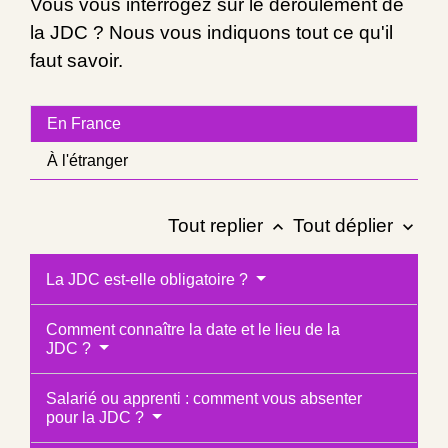
Vous vous interrogez sur le déroulement de
la JDC ? Nous vous indiquons tout ce qu'il
faut savoir.
En France
À l'étranger
Tout replier
Tout déplier
keyboard_arrow_up
keyboard_arrow_down
La JDC est-elle obligatoire ?
Comment connaître la date et le lieu de la
JDC ?
Salarié ou apprenti : comment vous absenter
pour la JDC ?