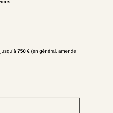
vices
:
 jusqu'à
750 €
(en général,
amende