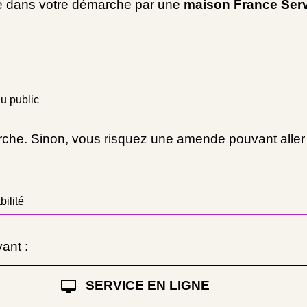
 dans votre démarche par une
maison France Ser
u public
rche. Sinon, vous risquez une amende pouvant aller
ilité
vant :
desktop_mac
SERVICE EN LIGNE