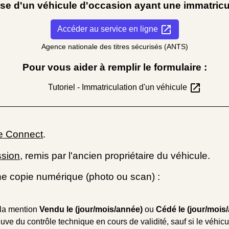
ise d'un véhicule d'occasion ayant une immatricu
open_in_new
Accéder au service en ligne
Agence nationale des titres sécurisés (ANTS)
Pour vous aider à remplir le formulaire :
open_in_new
Tutoriel - Immatriculation d'un véhicule
e Connect
.
ssion
, remis par l'ancien propriétaire du véhicule.
e copie numérique (photo ou scan) :
 la mention
Vendu le (jour/mois/année)
ou
Cédé le (jour/mois
euve du contrôle technique en cours de validité, sauf si le véhic