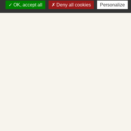
71260 Saint-Albain - FRANCE
OK, accept all
Deny all cookies
Personalize
+33 3 85 27 90 80
Courriel
mairie.st-albain@orange.fr
Liens
Mâconnais-Tournugeois
Demande d'urbanisme en ligne
Service d'aide départemental aux associations
Démarches administratives en ligne
Cadastre en ligne
Mentions légales
-
Politique de confidentialité
-