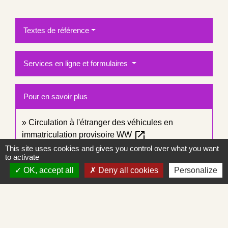
Textes de référence
Services en ligne et formulaires
Pour en savoir plus
Circulation à l'étranger des véhicules en
open_in_new
immatriculation provisoire WW
Agence nationale des titres sécurisés (ANTS)
This site uses cookies and gives you control over what you want
to activate
OK, accept all
Deny all cookies
Personalize
Signaler une erreur sur cette page