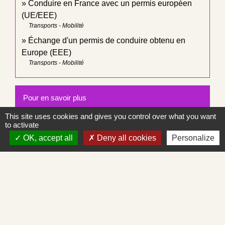
Conduire en France avec un permis européen
(UE/EEE)
Transports - Mobilité
Échange d'un permis de conduire obtenu en
Europe (EEE)
Transports - Mobilité
Pour en savoir plus
This site uses cookies and gives you control over what you want
Pays pratiquant l'échange réciproque des permis
to activate
open_in_new
de conduire avec la France
OK, accept all
Deny all cookies
Personalize
Ministère chargé de l'Europe et des affaires étrangères
open_in_new
Le Brexit, où en est-on ?
Première ministre
Signaler une erreur sur cette page