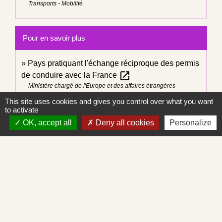
Transports - Mobilité
Pour en savoir plus
Pays pratiquant l'échange réciproque des permis
open_in_new
de conduire avec la France
Ministère chargé de l'Europe et des affaires étrangères
This site uses cookies and gives you control over what you want
to activate
Signaler une erreur sur cette page
OK, accept all
Deny all cookies
Personalize
Contacts
Commune de Saint-Albain
Place de la Mairie
71260 Saint-Albain - FRANCE