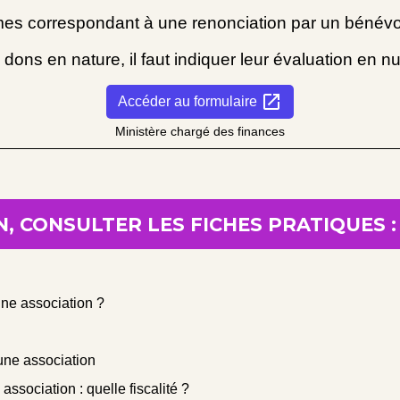
mmes correspondant à une renonciation par un bénévo
 dons en nature, il faut indiquer leur évaluation en n
open_in_new
Accéder au formulaire
Ministère chargé des finances
, CONSULTER LES FICHES PRATIQUES :
ne association ?
une association
ssociation : quelle fiscalité ?