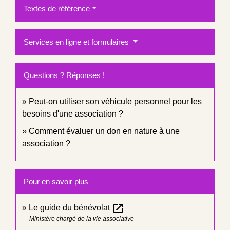
Textes de référence
Services en ligne et formulaires
Questions ? Réponses !
Peut-on utiliser son véhicule personnel pour les
besoins d'une association ?
Comment évaluer un don en nature à une
association ?
Pour en savoir plus
open_in_new
Le guide du bénévolat
Ministère chargé de la vie associative