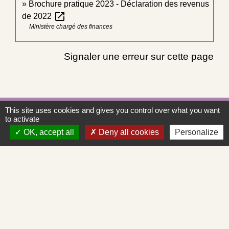
Brochure pratique 2023 - Déclaration des revenus
open_in_new
de 2022
Ministère chargé des finances
Signaler une erreur sur cette page
This site uses cookies and gives you control over what you want
Contacts
to activate
OK, accept all
Deny all cookies
Personalize
Commune de Saint-Albain
Place de la Mairie
71260 Saint-Albain - FRANCE
+33 3 85 27 90 80
Courriel
mairie.st-albain@orange.fr