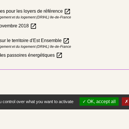
open_in_new
es pour les loyers de référence
ergement et du logement (DRIHL) Ile-de-France
open_in_new
 novembre 2018
open_in_new
sur le territoire d'Est Ensemble
ergement et du logement (DRIHL) Ile-de-France
open_in_new
s des passoires énergétiques
 control over what you want to activate
OK, accept all
Contacts
Commune de Saint-Albain