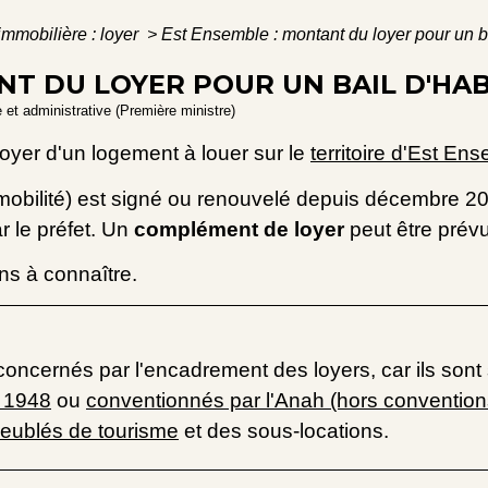
immobilière : loyer
>
Est Ensemble : montant du loyer pour un ba
NT DU LOYER POUR UN BAIL D'HA
e et administrative (Première ministre)
loyer d'un logement à louer sur le
territoire d'Est En
il mobilité) est signé ou renouvelé depuis décembre 2
r le préfet. Un
complément de loyer
peut être prévu
ns à connaître.
ncernés par l'encadrement des loyers, car ils sont so
e 1948
ou
conventionnés par l'Anah (hors conventions
eublés de tourisme
et des sous-locations.