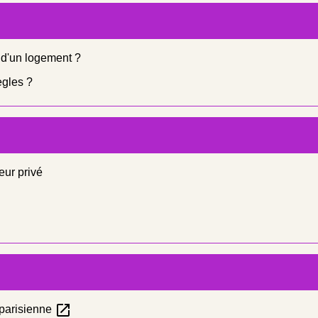
n d'un logement ?
ègles ?
eur privé
open_in_new
 parisienne