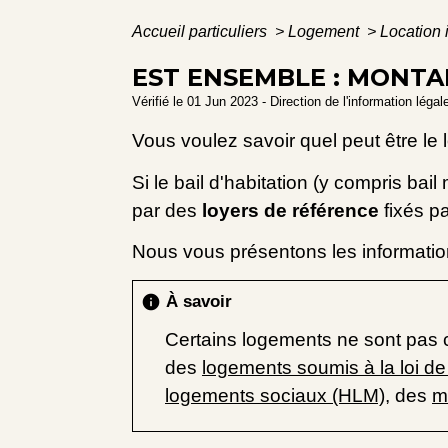
Accueil particuliers
>
Logement
>
Location 
EST ENSEMBLE : MONTA
Vérifié le 01 Jun 2023 - Direction de l'information légal
Vous voulez savoir quel peut être le 
Si le bail d'habitation (y compris ba
par des
loyers de référence
fixés pa
Nous vous présentons les informatio
À savoir
info
Certains logements ne sont pas co
des
logements soumis à la loi d
logements sociaux (HLM)
, des
m