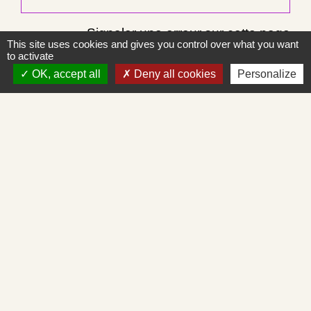
Signaler une erreur sur cette page
This site uses cookies and gives you control over what you want
to activate
OK, accept all
Deny all cookies
Personalize
Contacts
Commune de Saint-Albain
Place de la Mairie
71260 Saint-Albain - FRANCE
+33 3 85 27 90 80
Courriel
mairie.st-albain@orange.fr