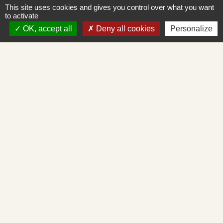
Courriel
This site uses cookies and gives you control over what you want
mairie.st-albain@orange.fr
to activate
OK, accept all
Deny all cookies
Personalize
Liens
Mâconnais-Tournugeois
Demande d'urbanisme en ligne
Service d'aide départemental aux associations
Démarches administratives en ligne
Cadastre en ligne
Mentions légales
-
Politique de confidentialité
-
Accessibilité
-
Plan du site
-
Gestion des cookies