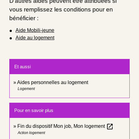
D'autres aides peuvent être attribuées si
vous remplissez les conditions pour en
bénéficier :
Aide Mobili-jeune
Aide au logement
Et aussi
Aides personnelles au logement
Logement
Pour en savoir plus
open_in_new
Fin du dispositif Mon job, Mon logement
Action logement