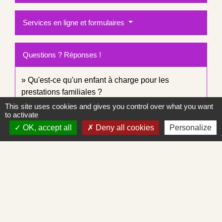
Services en ligne et formulaires
Questions ? Réponses !
Qu'est-ce qu'un enfant à charge pour les
prestations familiales ?
This site uses cookies and gives you control over what you want
Aide au logement : qu'est-ce que l'aide mobili-
to activate
jeune ?
OK, accept all
Deny all cookies
Personalize
Peut-on encore toucher l'aide Mon job, Mon
logement ?
Et aussi
Aides personnelles au logement
Logement