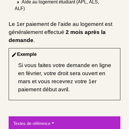
arrow_right
Aide au logement étudiant (APL, ALS,
ALF)
Le 1
er
paiement de l'aide au logement est
généralement effectué
2 mois après la
demande
.
Exemple
edit
Si vous faites votre demande en ligne
en février, votre droit sera ouvert en
mars et vous recevrez votre 1
er
paiement début avril.
Textes de référence