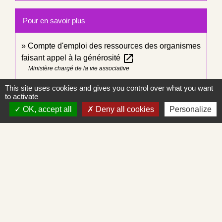
Pour en savoir plus
Compte d'emploi des ressources des organismes
open_in_new
faisant appel à la générosité
Ministère chargé de la vie associative
This site uses cookies and gives you control over what you want
Signaler une erreur sur cette page
to activate
OK, accept all
Deny all cookies
Personalize
Contacts
Commune de Saint-Albain
Place de la Mairie
71260 Saint-Albain - FRANCE
+33 3 85 27 90 80