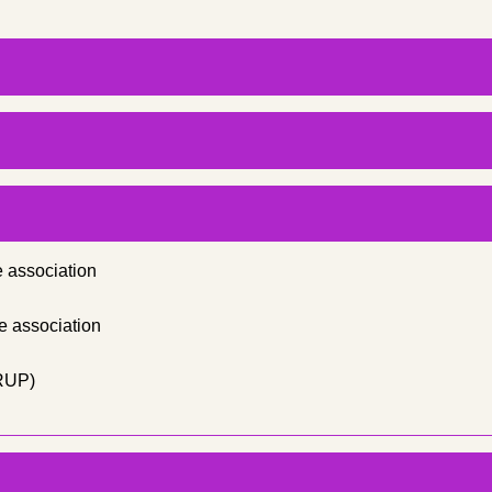
 association
e association
FRUP)