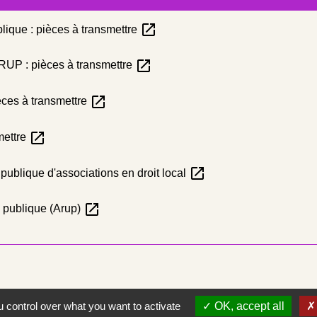
open_in_new
lique : pièces à transmettre
open_in_new
ARUP : pièces à transmettre
open_in_new
èces à transmettre
open_in_new
mettre
open_in_new
 publique d'associations en droit local
open_in_new
é publique (Arup)
 control over what you want to activate
OK, accept all