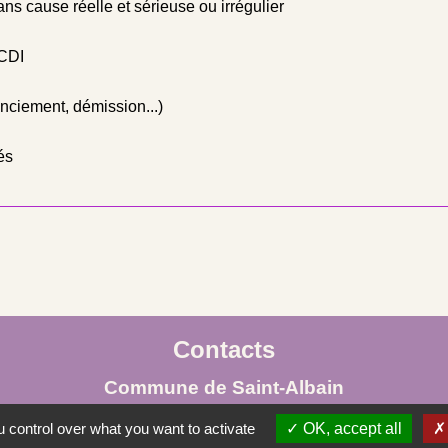
ns cause réelle et sérieuse ou irrégulier
 CDI
nciement, démission...)
és
Contacts
Commune de Saint-Albain
Place de la Mairie
 control over what you want to activate
OK, accept all
71260 Saint-Albain - FRANCE