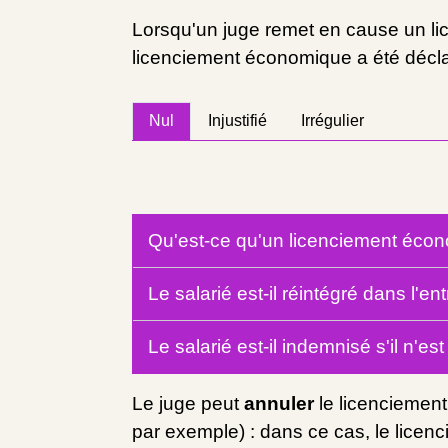
Lorsqu'un juge remet en cause un li
licenciement économique a été décl
Nul
Injustifié
Irrégulier
Qu'est-ce qu'un licenciement éco
Le salarié est-il réintégré dans l'
Le salarié est-il indemnisé s'il n'es
Le juge peut
annuler
le licenciement
par exemple) : dans ce cas, le licen