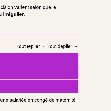
ision varient selon que le
u irrégulier
.
Tout replier
Tout déplier
keyboard_arrow_up
keyboard_arrow_down
d'une salariée en congé de maternité