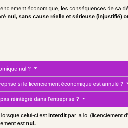
cenciement économique, les conséquences de sa déc
aré
nul, sans cause réelle et sérieuse (injustifié) o
nomique nul ?
entreprise si le licenciement économique est annulé ?
t pas réintégré dans l'entreprise ?
 lorsque celui-ci est
interdit
par la loi (licenciement 
ciement est
nul.