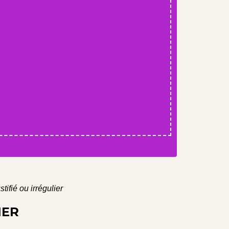
ifié ou irrégulier
IER