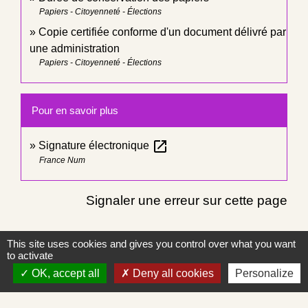
Papiers - Citoyenneté - Élections
Copie certifiée conforme d'un document délivré par
une administration
Papiers - Citoyenneté - Élections
Pour en savoir plus
open_in_new
Signature électronique
France Num
Signaler une erreur sur cette page
This site uses cookies and gives you control over what you want
to activate
OK, accept all
Deny all cookies
Personalize
Contacts
Commune de Saint-Albain