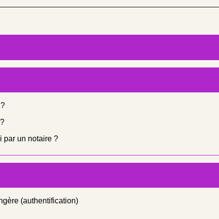
 ?
 ?
i par un notaire ?
gère (authentification)