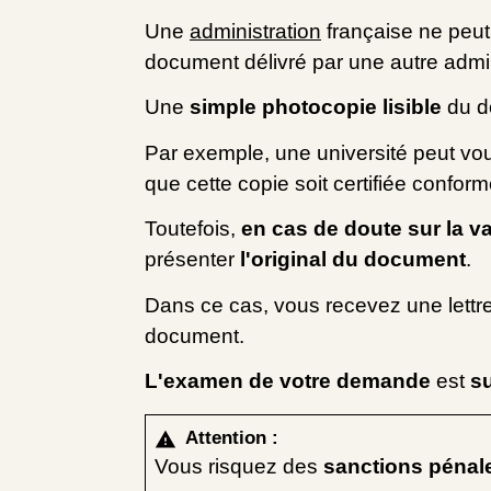
Une
administration
française ne peut 
document délivré par une autre admin
Une
simple photocopie lisible
du d
Par exemple, une université peut vo
que cette copie soit certifiée conforme
Toutefois,
en cas de doute sur la va
présenter
l'original du document
.
Dans ce cas, vous recevez une let
document.
L'examen de votre demande
est
s
Attention :
warning
Vous risquez des
sanctions pénal