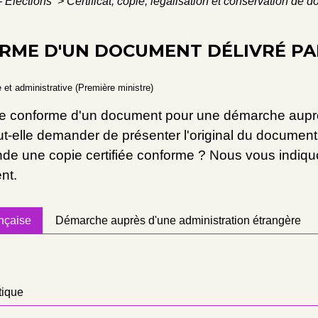
- Élections
>
Certificat, copie, légalisation et conservation de
ORME D'UN DOCUMENT DÉLIVRÉ PA
e et administrative (Première ministre)
fiée conforme d'un document pour une démarche aup
eut-elle demander de présenter l'original du document 
e une copie certifiée conforme ? Nous vous indiquon
nt.
nçaise
Démarche auprès d'une administration étrangère
tique