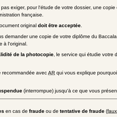
pas exiger, pour l'étude de votre dossier, une copie c
istration française.
ocument original
doit être acceptée
.
us demander une copie de votre diplôme du Baccalau
 à l'original.
lidité de la photocopie
, le service qui étudie vot
tre recommandée avec
AR
qui vous explique pourquoi 
uspendue
(interrompue) jusqu'à ce que vous présent
es
en cas de
fraude
ou de
tentative de fraude
(
faux