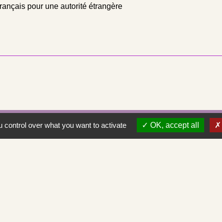
rançais pour une autorité étrangère
Contacts
 control over what you want to activate
OK, accept all
Commune de Saint-Albain
Place de la Mairie
71260 Saint-Albain - FRANCE
+33 3 85 27 90 80
Courriel