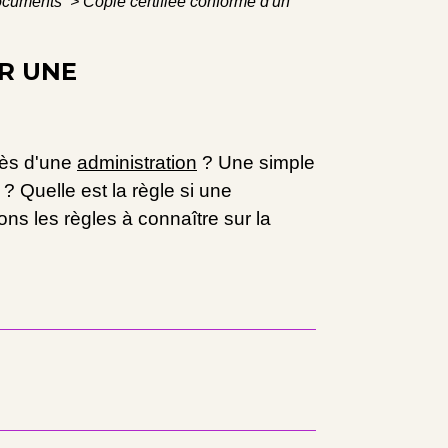
 documents
>
Copie certifiée conforme d'un
R UNE
rès d'une
administration
? Une simple
? Quelle est la règle si une
s les règles à connaître sur la