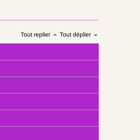
Tout replier
Tout déplier
keyboard_arrow_up
keyboard_arrow_down