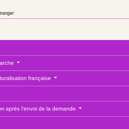
tranger
émarche
uralisation française
on après l'envoi de la demande