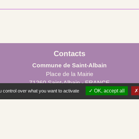
Contacts
Commune de Saint-Albain
Place de la Mairie
71260 Saint-Albain - FRANCE
 control over what you want to activate
+33 3 85 27 90 80
OK, accept all
Courriel
mairie.st-albain@orange.fr