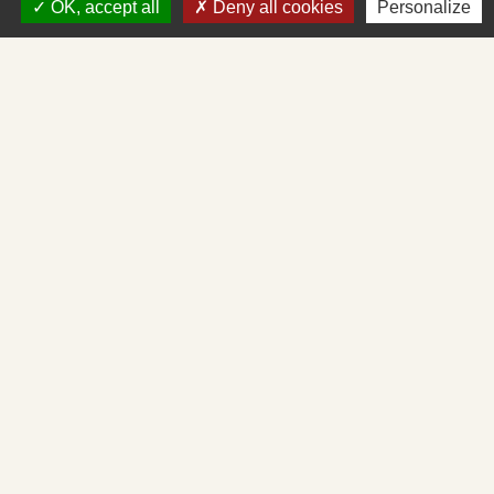
OK, accept all
Deny all cookies
Personalize
+33 3 85 27 90 80
Courriel
mairie.st-albain@orange.fr
Liens
Mâconnais-Tournugeois
Demande d'urbanisme en ligne
Service d'aide départemental aux associations
Démarches administratives en ligne
Cadastre en ligne
Mentions légales
-
Politique de confidentialité
-
Accessibilité
-
Plan du site
-