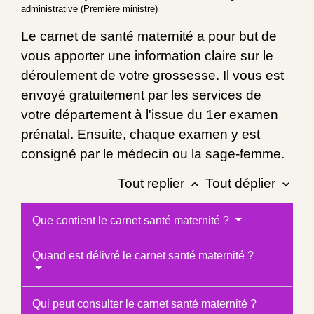
administrative (Première ministre)
Le carnet de santé maternité a pour but de
vous apporter une information claire sur le
déroulement de votre grossesse. Il vous est
envoyé gratuitement par les services de
votre département à l'issue du 1
er
examen
prénatal. Ensuite, chaque examen y est
consigné par le médecin ou la sage-femme.
Tout replier
Tout déplier
keyboard_arrow_up
keyboard_arrow_down
Que contient le carnet santé maternité ?
Quand est délivré le carnet santé maternité ?
Qui peut consulter le carnet santé maternité ?