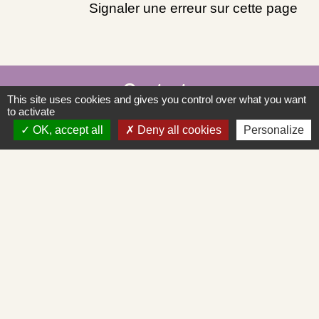
Signaler une erreur sur cette page
Contacts
This site uses cookies and gives you control over what you want
to activate
Commune de Saint-Albain
OK, accept all
Deny all cookies
Personalize
Place de la Mairie
71260 Saint-Albain - FRANCE
+33 3 85 27 90 80
Courriel
mairie.st-albain@orange.fr
Liens