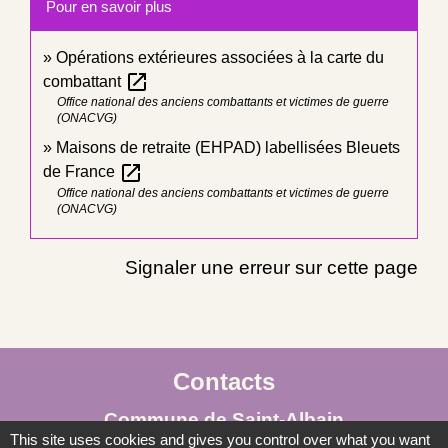
Pour en savoir plus
Opérations extérieures associées à la carte du
open_in_new
combattant
Office national des anciens combattants et victimes de guerre
(ONACVG)
Maisons de retraite (EHPAD) labellisées Bleuets
open_in_new
de France
Office national des anciens combattants et victimes de guerre
(ONACVG)
Signaler une erreur sur cette page
Contacts
Commune de Saint-Albain
This site uses cookies and gives you control over what you want
Place de la Mairie