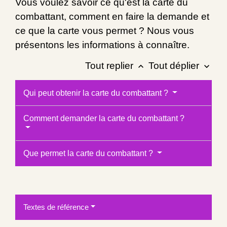
Vous voulez savoir ce qu'est la carte du
combattant, comment en faire la demande et
ce que la carte vous permet ? Nous vous
présentons les informations à connaître.
Tout replier
Tout déplier
keyboard_arrow_up
keyboard_arrow_down
Qui peut obtenir la carte du combattant ?
Comment demander la carte du combattant ?
Que permet la carte du combattant ?
Textes de référence