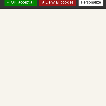
OK, accept all
Deny all cookies
Personalize
+33 3 85 27 90 80
Courriel
mairie.st-albain@orange.fr
Liens
Mâconnais-Tournugeois
Demande d'urbanisme en ligne
Service d'aide départemental aux associations
Démarches administratives en ligne
Cadastre en ligne
Mentions légales
-
Politique de confidentialité
-
Accessibilité
-
Plan du site
-