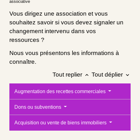
associative
Vous dirigez une association et vous
souhaitez savoir si vous devez signaler un
changement intervenu dans vos
ressources ?
Nous vous présentons les informations à
connaître.
Tout replier
Tout déplier
keyboard_arrow_up
keyboard_arrow_down
Augmentation des recettes commerciales
Dons ou subventions
Acquisition ou vente de biens immobiliers