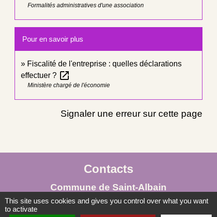
Formalités administratives d'une association
Pour en savoir plus
Fiscalité de l'entreprise : quelles déclarations
open_in_new
effectuer ?
Ministère chargé de l'économie
Signaler une erreur sur cette page
Contacts
Commune de Saint-Albain
Place de la Mairie
This site uses cookies and gives you control over what you want
to activate
71260 Saint-Albain - FRANCE