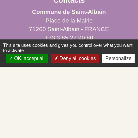
Contacts
Commune de Saint-Albain
Place de la Mairie
71260 Saint-Albain - FRANCE
+33 3 85 27 90 80
This site uses cookies and gives you control over what you want
to activate
Courriel
OK, accept all
Deny all cookies
Personalize
mairie.st-albain@orange.fr
Liens
Mâconnais-Tournugeois
Demande d'urbanisme en ligne
Service d'aide départemental aux associations
Démarches administratives en ligne