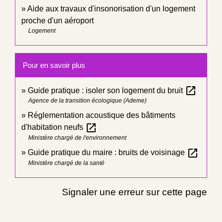
Aide aux travaux d'insonorisation d'un logement
proche d'un aéroport
Logement
Pour en savoir plus
open_in_new
Guide pratique : isoler son logement du bruit
Agence de la transition écologique (Ademe)
Réglementation acoustique des bâtiments
open_in_new
d'habitation neufs
Ministère chargé de l'environnement
open_in_new
Guide pratique du maire : bruits de voisinage
Ministère chargé de la santé
Signaler une erreur sur cette page