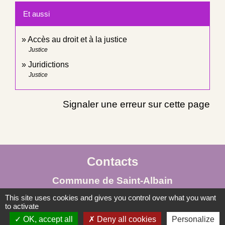
Et aussi
Accès au droit et à la justice
Justice
Juridictions
Justice
Signaler une erreur sur cette page
Contacts
Commune de Saint-Albain
Place de la Mairie
This site uses cookies and gives you control over what you want
to activate
71260 Saint-Albain - FRANCE
OK, accept all
Deny all cookies
Personalize
+33 3 85 27 90 80