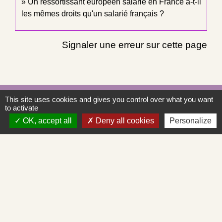
Un ressortissant européen salarié en France a-t-il
les mêmes droits qu'un salarié français ?
Signaler une erreur sur cette page
Contacts
This site uses cookies and gives you control over what you want
to activate
Commune de Saint-Albain
OK, accept all
Deny all cookies
Personalize
Place de la Mairie
71260 Saint-Albain - FRANCE
+33 3 85 27 90 80
Courriel
mairie.st-albain@orange.fr