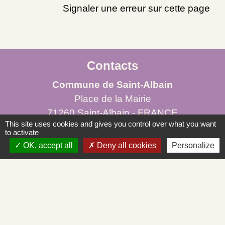
Signaler une erreur sur cette page
Contacts
Commune de Saint-Albain
Place de la Mairie
71260 Saint-Albain - FRANCE
This site uses cookies and gives you control over what you want
+33 3 85 27 90 80
to activate
OK, accept all
Deny all cookies
Personalize
Courriel
mairie.st-albain@orange.fr
Liens