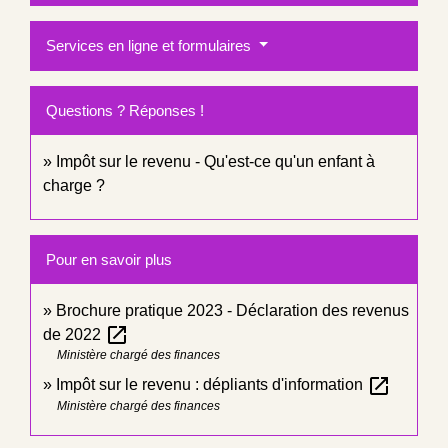
Services en ligne et formulaires
Questions ? Réponses !
Impôt sur le revenu - Qu'est-ce qu'un enfant à
charge ?
Pour en savoir plus
Brochure pratique 2023 - Déclaration des revenus
open_in_new
de 2022
Ministère chargé des finances
open_in_new
Impôt sur le revenu : dépliants d'information
Ministère chargé des finances