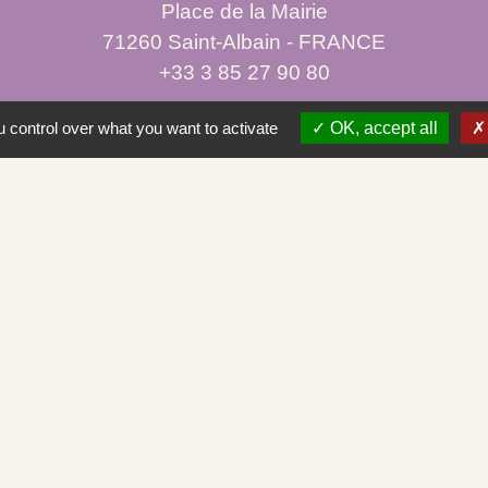
Place de la Mairie
71260 Saint-Albain - FRANCE
+33 3 85 27 90 80
Courriel
 control over what you want to activate
OK, accept all
mairie.st-albain@orange.fr
Liens
ugeois
sme en ligne
partemental aux associations
tratives en ligne