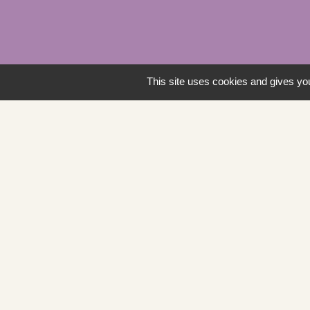
This site uses cookies and gives you
Mâconnais-Tourn
Demande d'urbani
Service d'aide dé
Démarches adminis
Cadastre en ligne