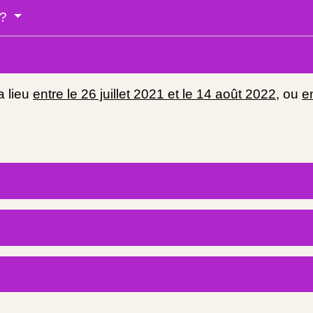
 ?
a lieu
entre le 26 juillet 2021 et le 14 août 2022
, ou
e