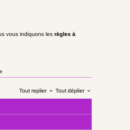
ous vous indiquons les
règles à
ue
Tout replier
Tout déplier
keyboard_arrow_up
keyboard_arrow_down