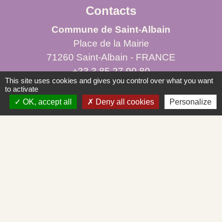
Contacts
Commune de Saint-Albain
Place de la Mairie
71260 Saint-Albain - FRANCE
+33 3 85 27 90 80
This site uses cookies and gives you control over what you want
to activate
Courriel
OK, accept all
Deny all cookies
Personalize
mairie.st-albain@orange.fr
Liens
Mâconnais-Tournugeois
Demande d'urbanisme en ligne
Service d'aide départemental aux associations
Démarches administratives en ligne