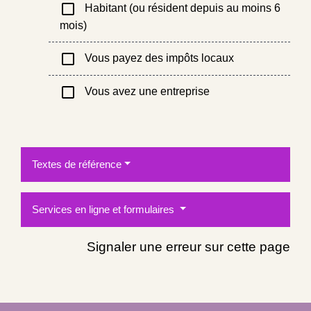
check_box_outline_blank
Habitant (ou résident depuis au moins 6
mois)
check_box_outline_blank
Vous payez des impôts locaux
check_box_outline_blank
Vous avez une entreprise
Textes de référence
Services en ligne et formulaires
Signaler une erreur sur cette page