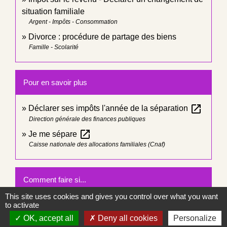
situation familiale
Argent - Impôts - Consommation
Divorce : procédure de partage des biens
Famille - Scolarité
Pour en savoir plus
open_in_new
Déclarer ses impôts l'année de la séparation
Direction générale des finances publiques
open_in_new
Je me sépare
Caisse nationale des allocations familiales (Cnaf)
Comment faire si...
This site uses cookies and gives you control over what you want
to activate
Je me sépare
OK, accept all
Deny all cookies
Personalize