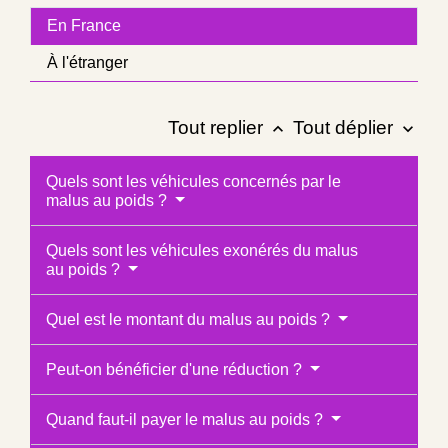
En France
À l'étranger
Tout replier
Tout déplier
keyboard_arrow_up
keyboard_arrow_down
Quels sont les véhicules concernés par le
malus au poids ?
Quels sont les véhicules exonérés du malus
au poids ?
Quel est le montant du malus au poids ?
Peut-on bénéficier d'une réduction ?
Quand faut-il payer le malus au poids ?