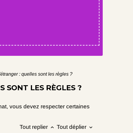
tranger : quelles sont les règles ?
S SONT LES RÈGLES ?
hat, vous devez respecter certaines
Tout replier
Tout déplier
keyboard_arrow_up
keyboard_arrow_down