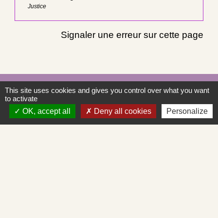
Justice
Signaler une erreur sur cette page
Contacts
This site uses cookies and gives you control over what you want
to activate
Commune de Saint-Albain
OK, accept all
Deny all cookies
Personalize
Place de la Mairie
71260 Saint-Albain - FRANCE
+33 3 85 27 90 80
Courriel
mairie.st-albain@orange.fr