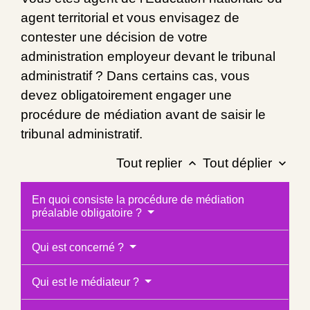
agent territorial et vous envisagez de
contester une décision de votre
administration employeur devant le tribunal
administratif ? Dans certains cas, vous
devez obligatoirement engager une
procédure de médiation avant de saisir le
tribunal administratif.
Tout replier
Tout déplier
keyboard_arrow_up
keyboard_arrow_down
En quoi consiste la procédure de médiation
préalable obligatoire ?
Qui est concerné ?
Qui est le médiateur ?