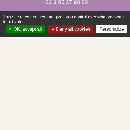
+33 3 85 27 90 80
Courriel
This site uses cookies and gives you control over what you want
to activate
mairie.st-albain@orange.fr
OK, accept all
Deny all cookies
Personalize
Liens
Mâconnais-Tournugeois
Demande d'urbanisme en ligne
Service d'aide départemental aux associations
Démarches administratives en ligne
Cadastre en ligne
Mentions légales
-
Politique de confidentialité
-
Accessibilité
-
Plan du site
-