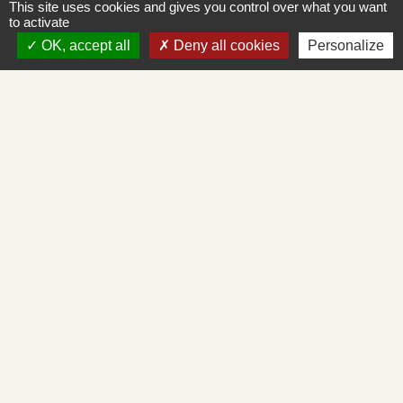
This site uses cookies and gives you control over what you want
Place de la Mairie
to activate
71260 Saint-Albain - FRANCE
OK, accept all
Deny all cookies
Personalize
+33 3 85 27 90 80
Courriel
mairie.st-albain@orange.fr
Liens
Mâconnais-Tournugeois
Demande d'urbanisme en ligne
Service d'aide départemental aux associations
Démarches administratives en ligne
Cadastre en ligne