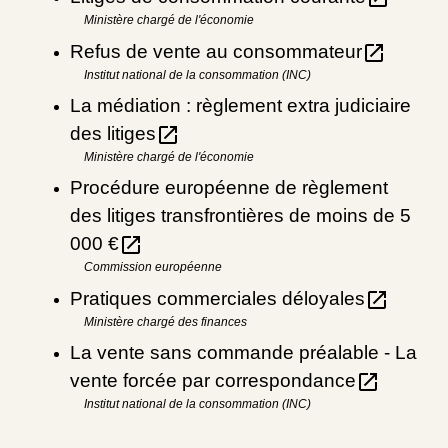
Ministère chargé de l'économie
open_in_new
Refus de vente au consommateur
Institut national de la consommation (INC)
La médiation : règlement extra judiciaire
open_in_new
des litiges
Ministère chargé de l'économie
Procédure européenne de règlement
des litiges transfrontières de moins de 5
open_in_new
000 €
Commission européenne
open_in_new
Pratiques commerciales déloyales
Ministère chargé des finances
La vente sans commande préalable - La
open_in_new
vente forcée par correspondance
Institut national de la consommation (INC)