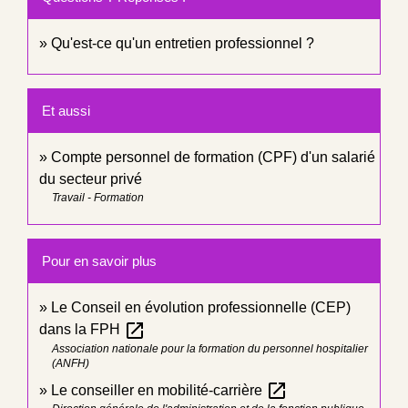
Qu'est-ce qu'un entretien professionnel ?
Et aussi
Compte personnel de formation (CPF) d'un salarié
du secteur privé
Travail - Formation
Pour en savoir plus
Le Conseil en évolution professionnelle (CEP)
open_in_new
dans la FPH
Association nationale pour la formation du personnel hospitalier
(ANFH)
open_in_new
Le conseiller en mobilité-carrière