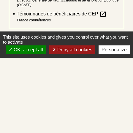
Direction générale de l'administration et de la fonction publique
(DGAFP)
open_in_new
Témoignages de bénéficiaires de CEP
France compétences
This site uses cookies and gives you control over what you want
Signaler une erreur sur cette page
to activate
OK, accept all
Deny all cookies
Personalize
Contacts
Commune de Saint-Albain
Place de la Mairie
71260 Saint-Albain - FRANCE
+33 3 85 27 90 80
Courriel
mairie.st-albain@orange.fr