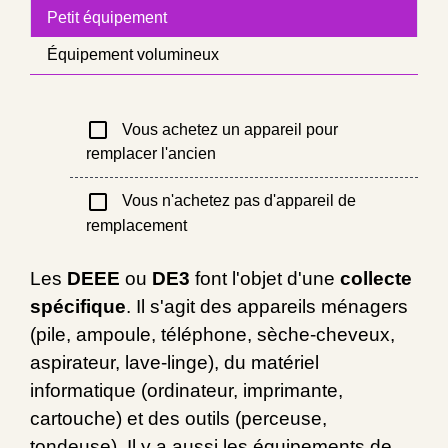
Petit équipement
Équipement volumineux
check_box_outline_blank
Vous achetez un appareil pour
remplacer l'ancien
check_box_outline_blank
Vous n'achetez pas d'appareil de
remplacement
Les
DEEE
ou
DE3
font l'objet d'une
collecte
spécifique
. Il s'agit des appareils ménagers
(pile, ampoule, téléphone, sèche-cheveux,
aspirateur, lave-linge), du matériel
informatique (ordinateur, imprimante,
cartouche) et des outils (perceuse,
tondeuse). Il y a aussi les équipements de