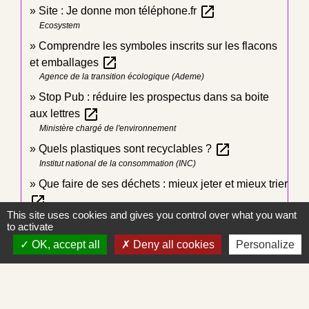
open_in_new
Site : Je donne mon téléphone.fr
Ecosystem
Comprendre les symboles inscrits sur les flacons
open_in_new
et emballages
Agence de la transition écologique (Ademe)
Stop Pub : réduire les prospectus dans sa boite
open_in_new
aux lettres
Ministère chargé de l'environnement
open_in_new
Quels plastiques sont recyclables ?
Institut national de la consommation (INC)
Que faire de ses déchets : mieux jeter et mieux trier
open_in_new
This site uses cookies and gives you control over what you want
Agence de la transition écologique (Ademe)
to activate
OK, accept all
Deny all cookies
Personalize
Signaler une erreur sur cette page