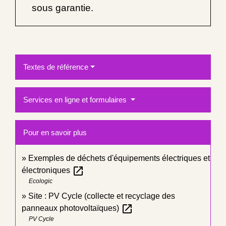
sous garantie.
Textes de référence
Services en ligne et formulaires
Pour en savoir plus
Exemples de déchets d'équipements électriques et
open_in_new
électroniques
Ecologic
Site : PV Cycle (collecte et recyclage des
open_in_new
panneaux photovoltaïques)
PV Cycle