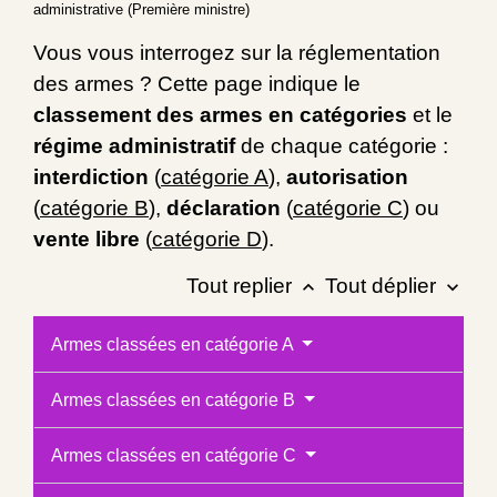
administrative (Première ministre)
Vous vous interrogez sur la réglementation
des armes ? Cette page indique le
classement des armes en catégories
et le
régime administratif
de chaque catégorie :
interdiction
(
catégorie A
),
autorisation
(
catégorie B
),
déclaration
(
catégorie C
) ou
vente libre
(
catégorie D
).
Tout replier
Tout déplier
keyboard_arrow_up
keyboard_arrow_down
Armes classées en catégorie A
Armes classées en catégorie B
Armes classées en catégorie C