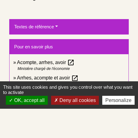
Textes de référence
Pour en savoir plus
open_in_new
Acompte, arrhes, avoir
Ministère chargé de l'économie
open_in_new
Arrhes, acompte et avoir
Institut national de la consommation (INC)
This site uses cookies and gives you control over what you want
to activate
OK, accept all
Deny all cookies
Personalize
Signaler une erreur sur cette page
Contacts