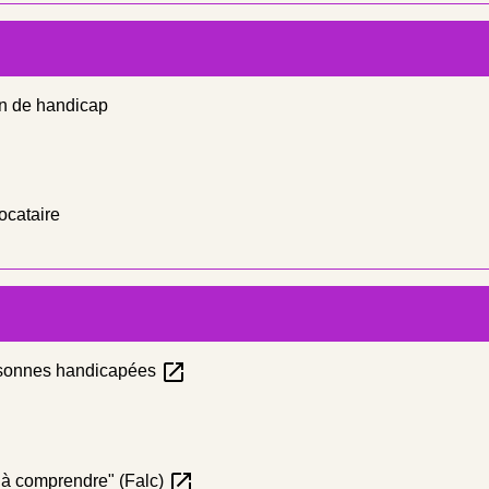
n de handicap
locataire
open_in_new
ersonnes handicapées
open_in_new
et à comprendre" (Falc)