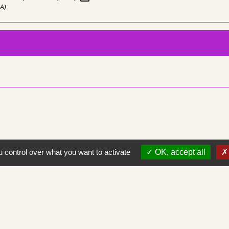
SA)
 control over what you want to activate
OK, accept all
Contacts
Commune de Saint-Albain
Place de la Mairie
71260 Saint-Albain - FRANCE
+33 3 85 27 90 80