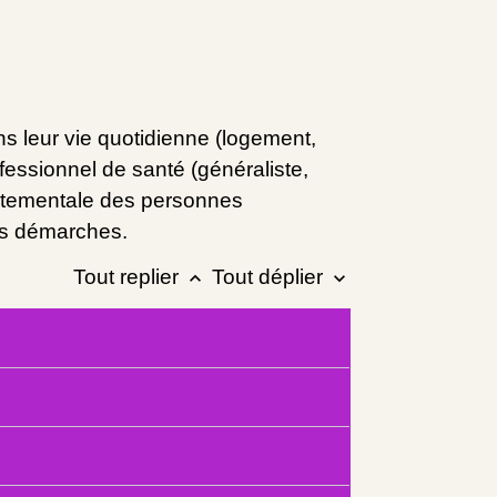
ns leur vie quotidienne (logement,
rofessionnel de santé (généraliste,
partementale des personnes
es démarches.
Tout replier
Tout déplier
keyboard_arrow_up
keyboard_arrow_down