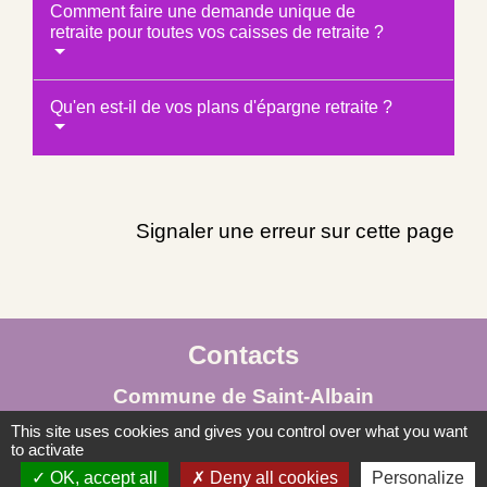
Comment faire une demande unique de
retraite pour toutes vos caisses de retraite ?
Qu'en est-il de vos plans d'épargne retraite ?
Signaler une erreur sur cette page
Contacts
Commune de Saint-Albain
Place de la Mairie
This site uses cookies and gives you control over what you want
to activate
71260 Saint-Albain - FRANCE
OK, accept all
Deny all cookies
Personalize