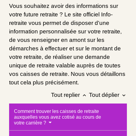
Vous souhaitez avoir des informations sur
votre future retraite ? Le site officiel Info-
retraite vous permet de disposer d'une
information personnalisée sur votre retraite,
de vous renseigner en amont sur les
démarches à effectuer et sur le montant de
votre retraite, de réaliser une demande
unique de retraite valable auprès de toutes
vos caisses de retraite. Nous vous détaillons
tout cela plus précisément.
Tout replier
Tout déplier
keyboard_arrow_up
keyboard_arrow_down
Comment trouver les caisses de retraite
auxquelles vous avez cotisé au cours de
votre carrière ?