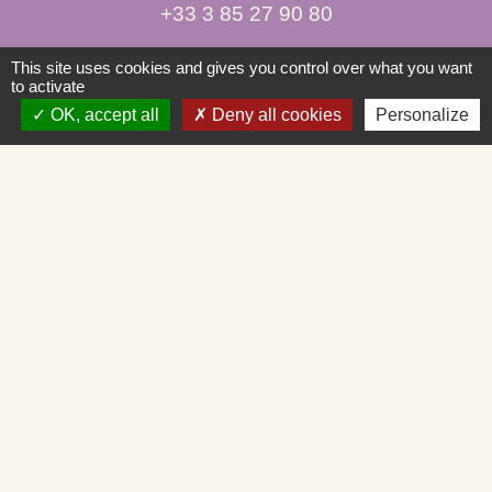
+33 3 85 27 90 80
This site uses cookies and gives you control over what you want
Courriel
to activate
mairie.st-albain@orange.fr
OK, accept all
Deny all cookies
Personalize
Liens
Mâconnais-Tournugeois
Demande d'urbanisme en ligne
Service d'aide départemental aux associations
Démarches administratives en ligne
Cadastre en ligne
Mentions légales
-
Politique de confidentialité
-
Accessibilité
-
Plan du site
-