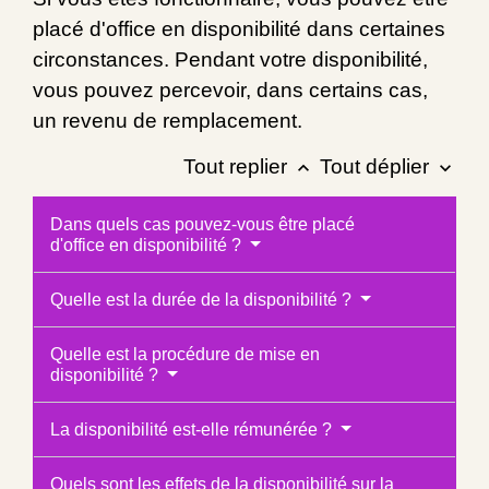
placé d'office en disponibilité dans certaines
circonstances. Pendant votre disponibilité,
vous pouvez percevoir, dans certains cas,
un revenu de remplacement.
Tout replier
Tout déplier
keyboard_arrow_up
keyboard_arrow_down
Dans quels cas pouvez-vous être placé
d'office en disponibilité ?
Quelle est la durée de la disponibilité ?
Quelle est la procédure de mise en
disponibilité ?
La disponibilité est-elle rémunérée ?
Quels sont les effets de la disponibilité sur la