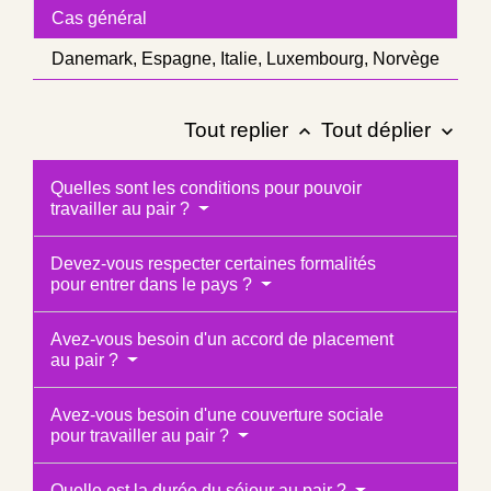
Cas général
Danemark, Espagne, Italie, Luxembourg, Norvège
Tout replier
Tout déplier
keyboard_arrow_up
keyboard_arrow_down
Quelles sont les conditions pour pouvoir
travailler au pair ?
Devez-vous respecter certaines formalités
pour entrer dans le pays ?
Avez-vous besoin d'un accord de placement
au pair ?
Avez-vous besoin d'une couverture sociale
pour travailler au pair ?
Quelle est la durée du séjour au pair ?