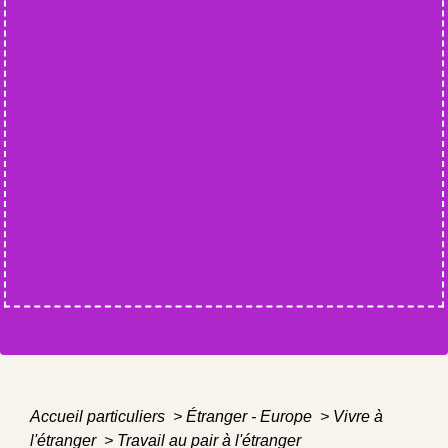
Accueil particuliers
>
Étranger - Europe
>
Vivre à
l'étranger
>
Travail au pair à l'étranger