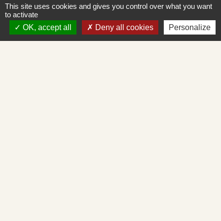
This site uses cookies and gives you control over what you want
to activate
OK, accept all
Deny all cookies
Personalize
Contacts
Commune de Saint-Albain
Place de la Mairie
71260 Saint-Albain - FRANCE
+33 3 85 27 90 80
Courriel
mairie.st-albain@orange.fr
Liens
Mâconnais-Tournugeois