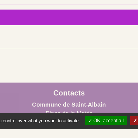
Contacts
Commune de Saint-Albain
Place de la Mairie
 control over what you want to activate
OK, accept all
71260 Saint-Albain - FRANCE
+33 3 85 27 90 80