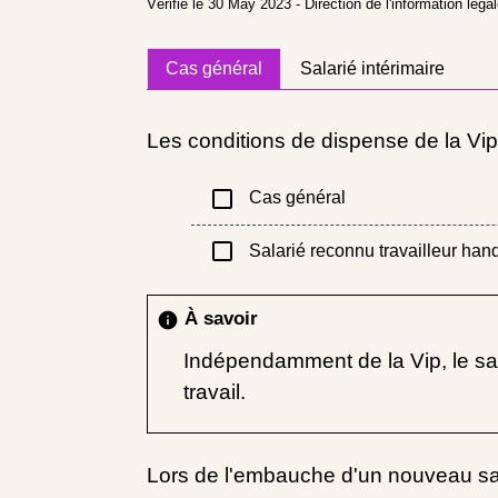
Vérifié le 30 May 2023 - Direction de l'information léga
Cas général
Salarié intérimaire
Les conditions de dispense de la Vip d
check_box_outline_blank
Cas général
check_box_outline_blank
Salarié reconnu travailleur handi
À savoir
info
Indépendamment de la Vip, le sa
travail.
Lors de l'embauche d'un nouveau sala