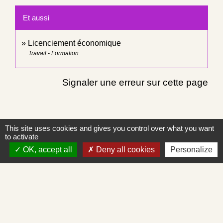
Et aussi
Licenciement économique
Travail - Formation
Signaler une erreur sur cette page
This site uses cookies and gives you control over what you want
to activate
Contacts
OK, accept all
Deny all cookies
Personalize
Commune de Saint-Albain
Place de la Mairie
71260 Saint-Albain - FRANCE
+33 3 85 27 90 80